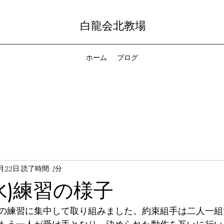
白龍会北教場
ホーム
ブログ
月22日
読了時間: 1分
水)練習の様子
の練習に集中して取り組みました。約束組手は二人一組