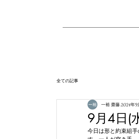
全ての記事
一裕 齋藤
2024年9
9月4日(
今日は形と約束組手