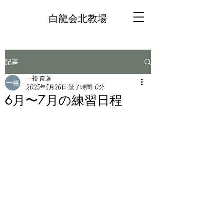
白龍会北教場
記事
一裕 齋藤
2025年5月26日
読了時間: 0分
6月〜7月の練習日程