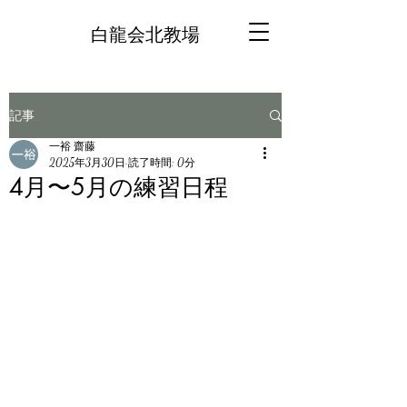
白龍会北教場
記事
一裕 齋藤
2025年3月30日
読了時間: 0分
4月〜5月の練習日程