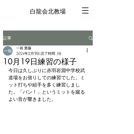
白龍会北教場
記事
一裕 齋藤
2024年11月9日
読了時間: 1分
10月19日練習の様子
今日は久しぶりに赤羽岩淵中学校武
道場をお借りしての練習でした。ミ
ット打ちや組手を多く練習しまし
た。「バン！」というミットを蹴る
よい音が響きました。